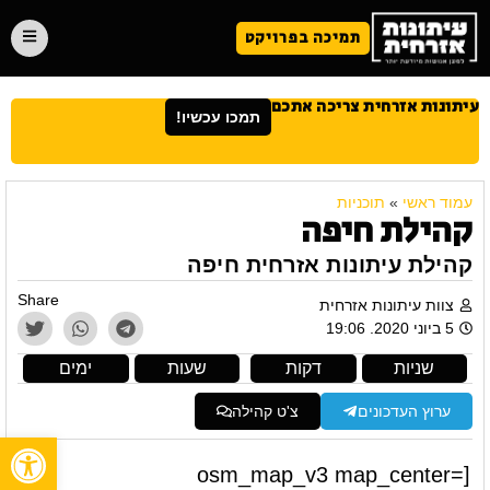
תמיכה בפרויקט
עיתונות אזרחית צריכה אתכם
תמכו עכשיו!
עמוד ראשי
»
תוכניות
קהילת חיפה
קהילת עיתונות אזרחית חיפה
Share
צוות עיתונות אזרחית
5 ביוני 2020. 19:06
שניות
דקות
שעות
ימים
ערוץ העדכונים
צ'ט קהילה
פתח
[osm_map_v3 map_center=