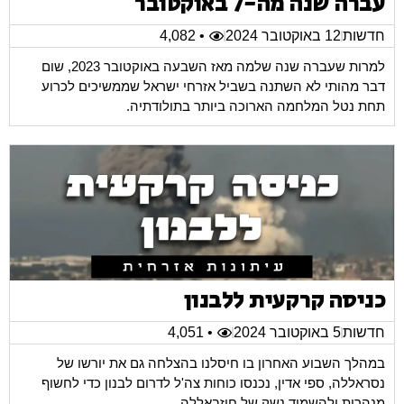
עברה שנה מה-7 באוקטובר
חדשות
12 באוקטובר 2024
• 4,082
למרות שעברה שנה שלמה מאז השבעה באוקטובר 2023, שום
דבר מהותי לא השתנה בשביל אזרחי ישראל שממשיכים לכרוע
תחת נטל המלחמה הארוכה ביותר בתולודתיה.
כניסה קרקעית ללבנון
חדשות
5 באוקטובר 2024
• 4,051
במהלך השבוע האחרון בו חיסלנו בהצלחה גם את יורשו של
נסראללה, ספי אדין, נכנסו כוחות צה'ל לדרום לבנון כדי לחשוף
מנהרות ולהשמיד נשק של חיזבאללה.