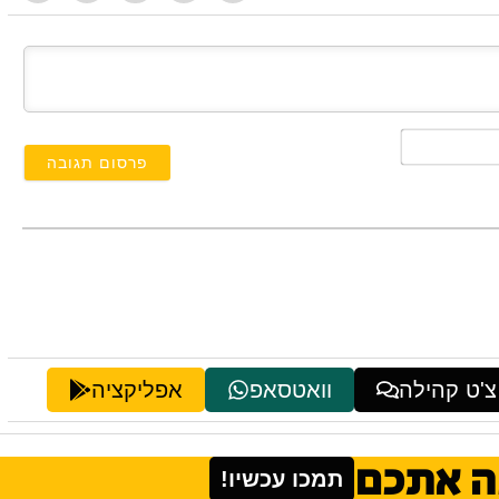
השם
שלך*
צ'ט קהילה
וואטסאפ
אפליקציה
ה אתכם
תמכו עכשיו!