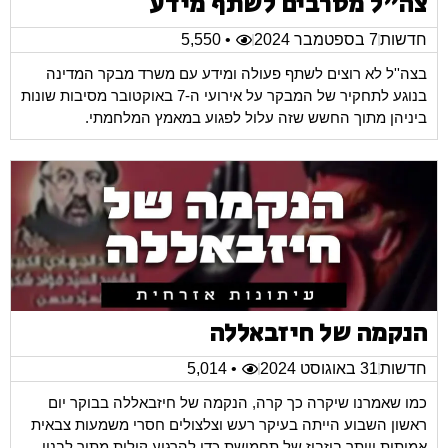
צה"ל מסרבים לשתף מידע
חדשות
7 בספטמבר 2024
• 5,550
בצה''ל לא רוצים לשתף פעולה ומידע עם משרד מבקר המדינה
בנוגע לתחקיר של המבקר על אירועי ה-7 באוקטובר מסיבות שונות
ביניהן מתוך החשש שזה עלול לפגוע במאמץ המלחמתי.
הנקמה של חיזבאללה
חדשות
31 באוגוסט 2024
• 5,014
כמו שאמרנו שיקרה כך קרה, הנקמה של חיזבאללה בבוקר יום
ראשון השבוע הייתה בעיקר רעש וצלצולים חסרי משמעות צבאית
אמיתית ויותר ביזבוז של תחמושת כדי להרגיע קולות מתוך לבנון