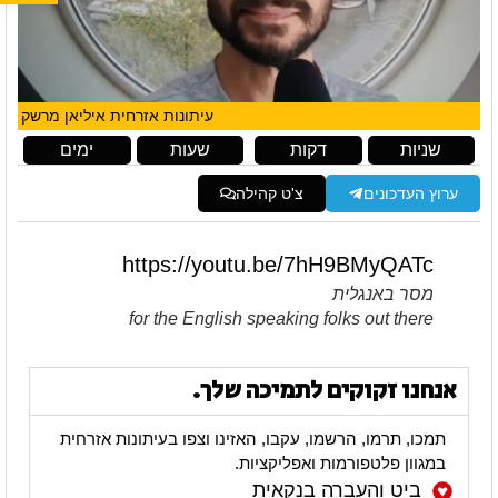
עיתונות אזרחית איליאן מרשק
שניות
דקות
שעות
ימים
ערוץ העדכונים
צ'ט קהילה
https://youtu.be/7hH9BMyQATc
מסר באנגלית
for the English speaking folks out there
אנחנו זקוקים לתמיכה שלך.
תמכו, תרמו, הרשמו, עקבו, האזינו וצפו בעיתונות אזרחית
במגוון פלטפורמות ואפליקציות.
ביט והעברה בנקאית