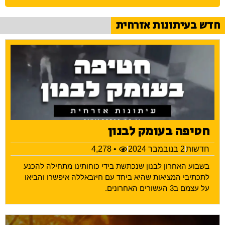
חדש בעיתונות אזרחית
חטיפה בעומק לבנון
חדשות
2 בנובמבר 2024
• 4,278
בשבוע האחרון לבנון שנכתשת בידי כוחותינו מתחילה להכנע
לתכתיבי המציאות שהיא ביחד עם חיזבאללה איפשרו והביאו
על עצמם ב3 העשורים האחרונים.