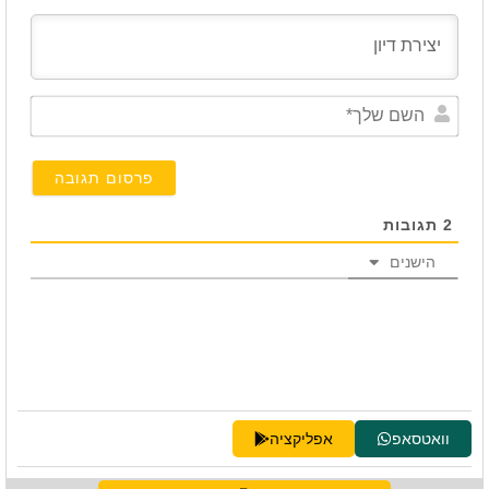
השם
שלך*
2
תגובות
הישנים
וואטסאפ
אפליקציה