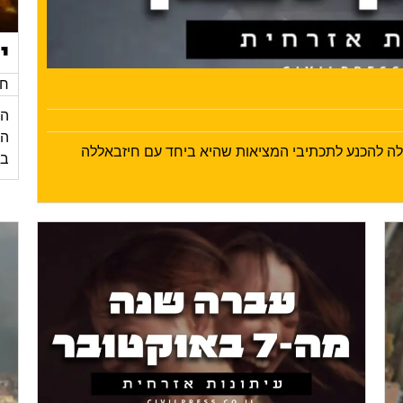
י
חד
הי
ילה להכנע לתכתיבי המציאות שהיא ביחד עם חיזבאללה
בע