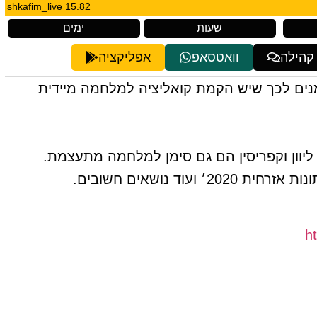
shkafim_live 15.82
שעות
ימים
 קהילה
וואטסאפ
אפליקציה
מנים לכך שיש הקמת קואליציה למלחמה מיידית
ליוון וקפריסין הם גם סימן למלחמה מתעצמת.
עוד נושאים חשובים.
h