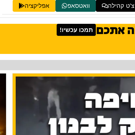
צ'ט קהילה
וואטסאפ
אפליקציה
ה אתכם
תמכו עכשיו!