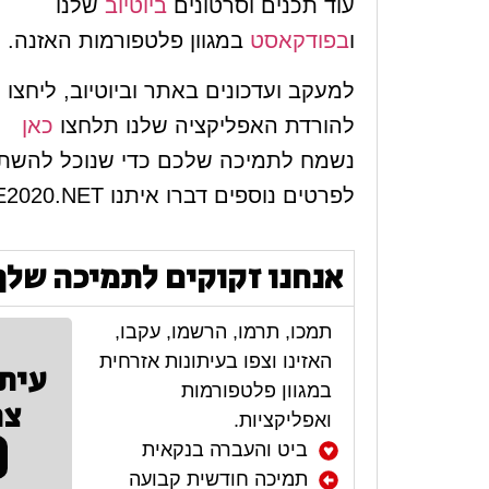
עוד תכנים וסרטונים
ביוטיוב
שלנו
ו
בפודקאסט
במגוון פלטפורמות האזנה.
למעקב ועדכונים באתר וביוטיוב, ליחצ
להורדת האפליקציה שלנו תלחצו
כאן
נשמח לתמיכה שלכם כדי שנוכל להשתפ
לפרטים נוספים דברו איתנו
E2020.NET
אנחנו זקוקים לתמיכה שלך
תמכו, תרמו, הרשמו, עקבו,
האזינו וצפו בעיתונות אזרחית
עית
במגוון פלטפורמות
צר
ואפליקציות.
ביט והעברה בנקאית
תמיכה חודשית קבועה