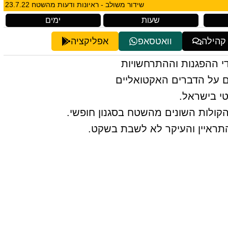
שידור משולב - ראיונות ודעות מהשטח 23.7.22
שעות
ימים
 קהילה
וואטסאפ
אפליקציה
י ההפגנות וההתרחשויות
ם על הדברים האקטואליים
י בישראל.
 הקולות השונים מהשטח בסגנון חופשי.
תראיין והעיקר לא לשבת בשקט.