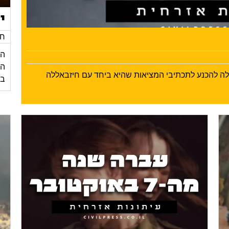
י
חד
הי
ילה להכנע לתכתיבי המציאות שהיא ביחד עם חיזבאללה
בע