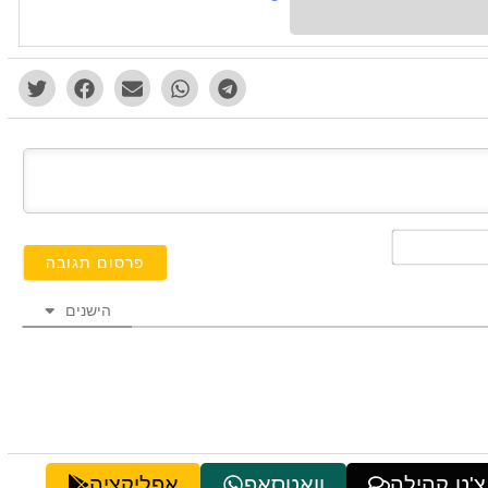
השם
שלך*
הישנים
צ'ט קהילה
וואטסאפ
אפליקציה