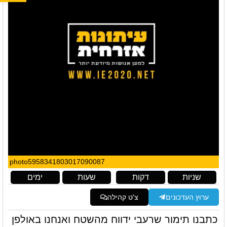
photo5958341803017090087
שניות
דקות
שעות
ימים
ערוץ העדכונים
צ'ט קהילה
כתבנו תימור שרעבי ידווח מהשטח ואנחנו באולפן