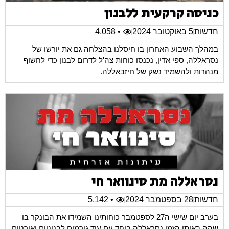
כניסה קרקעית ללבנון
חדשות
5 באוקטובר 2024
• 4,058
במהלך השבוע האחרון בו חיסלנו בהצלחה גם את יורשו של
נסראללה, ספי אדין, נכנסו כוחות צה'ל לדרום לבנון כדי לחשוף
מנהרות ולהשמיד נשק של חיזבאללה.
נסראללה מת סינוואר חי
חדשות
28 בספטמבר 2024
• 5,142
בערב יום שישי ה27 לספטמבר כוחותינו השמידו את הבונקר בו
שהה באותו הזמן נסראללה ביחד עם עוד גורמים לבנוניים ואירניים