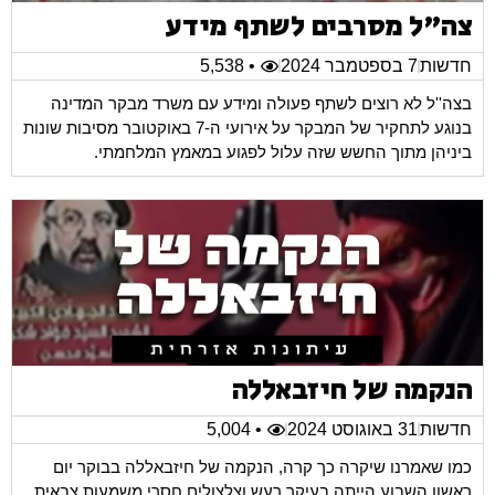
צה"ל מסרבים לשתף מידע
חדשות
7 בספטמבר 2024
• 5,538
בצה''ל לא רוצים לשתף פעולה ומידע עם משרד מבקר המדינה
בנוגע לתחקיר של המבקר על אירועי ה-7 באוקטובר מסיבות שונות
ביניהן מתוך החשש שזה עלול לפגוע במאמץ המלחמתי.
הנקמה של חיזבאללה
חדשות
31 באוגוסט 2024
• 5,004
כמו שאמרנו שיקרה כך קרה, הנקמה של חיזבאללה בבוקר יום
ראשון השבוע הייתה בעיקר רעש וצלצולים חסרי משמעות צבאית