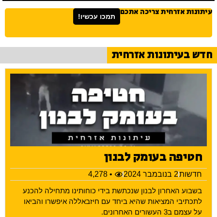
עיתונות אזרחית צריכה אתכם
תמכו עכשיו!
חדש בעיתונות אזרחית
חטיפה בעומק לבנון
חדשות
2 בנובמבר 2024
• 4,278
בשבוע האחרון לבנון שנכתשת בידי כוחותינו מתחילה להכנע
לתכתיבי המציאות שהיא ביחד עם חיזבאללה איפשרו והביאו
על עצמם ב3 העשורים האחרונים.