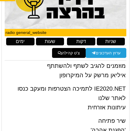
radio general_website
שניות
דקות
שעות
ימים
ערוץ העדכונים
צ'ט קהילה
מוזמנים להגיב לשתף ולהשתתף
איליאן מרשק על המיקרופון
IE2020.NET לתמיכה הצטרפות ומעקב כנסו
לאתר שלנו
עיתונות אזרחית
שיר פתיחה
'הפגנת אהבה'