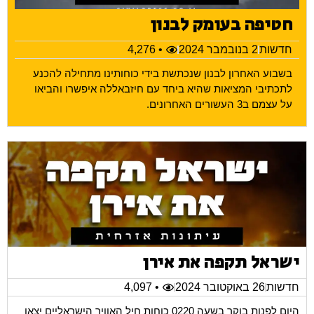
חטיפה בעומק לבנון
חדשות
2 בנובמבר 2024
• 4,276
בשבוע האחרון לבנון שנכתשת בידי כוחותינו מתחילה להכנע
לתכתיבי המציאות שהיא ביחד עם חיזבאללה איפשרו והביאו
על עצמם ב3 העשורים האחרונים.
ישראל תקפה את אירן
חדשות
26 באוקטובר 2024
• 4,097
היום לפנות בוקר בשעה 0220 כוחות חיל האוויר הישראליים יצאו