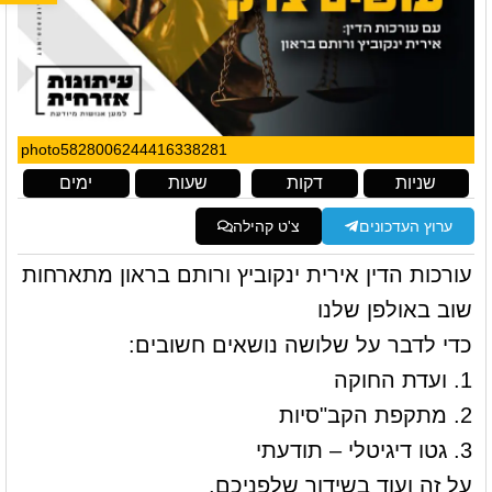
photo5828006244416338281
שניות
דקות
שעות
ימים
ערוץ העדכונים
צ'ט קהילה
עורכות הדין אירית ינקוביץ ורותם בראון מתארחות
שוב באולפן שלנו
כדי לדבר על שלושה נושאים חשובים:
1. ועדת החוקה
2. מתקפת הקב"סיות
3. גטו דיגיטלי – תודעתי
על זה ועוד בשידור שלפניכם.