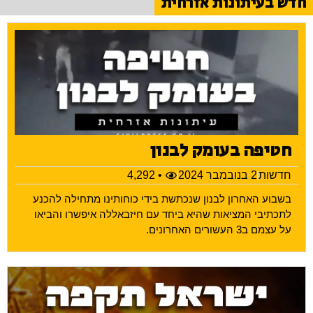
חדש בעיתונות אזרחית
חטיפה בעומק לבנון
חדשות
2 בנובמבר 2024
• 4,292
בשבוע האחרון לבנון שנכתשת בידי כוחותינו מתחילה להכנע
לתכתיבי המציאות שהיא ביחד עם חיזבאללה איפשרו והביאו
על עצמם ב3 העשורים האחרונים.