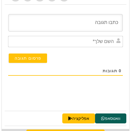
השם
שלך*
0
תגובות
וואטסאפ
אפליקציה