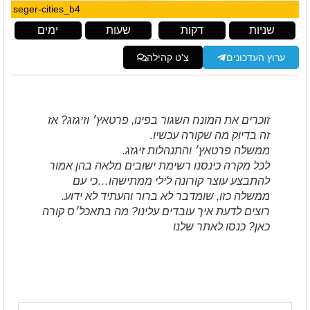
seger-cities_b4
שניות
דקות
שעות
ימים
ערוץ העדכונים
צ'ט קהילה
זוכרים את המונח השגור בפינו, פרטאץ׳ וזיגזג? אז
זה בדיוק מה שקורה עכשיו.
ממשלה פרטאץ׳ והתנהלות זיגזג.
לכל מקרה כינסנו רשימת ישובים מלאה בהן אמור
להתבצע עוצר קורונה לילי ממתישהו…כי עם
ממשלה כזו, שומדבר לא ברור והעתיד לא ידוע.
רוצים לדעת איך עובדים עלינו? מה בתאכל׳ס קורה
כאן? כנסו לאתר שלנו