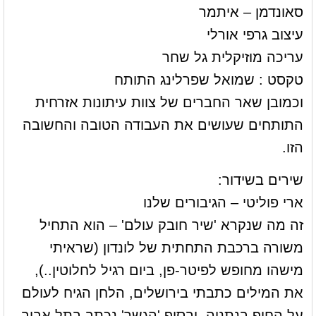
סאונדמן – איתמר
עיצוב גרפי אורלי
עריכה מוזיקלית גל שחר
טקסט : שמואל שפרלינג התותח
וכמובן שאר החברים של צוות עיתונות אזרחית
התותחים שעושים את העבודה הטובה והחשובה
הזו.
שירים בשידור:
ארי פוליטי – הגיבורים שלנו
זה מה שנקרא 'שיר חובק עולם' – הוא התחיל
משורה ברכבת התחתית של לונדון (שראיתי
מישהו מחופש לפיטר-פן, ביום רגיל לחלוטין..),
את המילים כתבתי בירושלים, הלחן הגיח לעולם
על החוף בנתניה, ובסוף 'הגשר' נכתב בתל אביב..