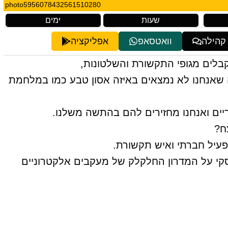
photo5956078432561510280
שעות
ימים
 קהילה
וואטסאפ
אפליקציה
בלים מגופי התקשורת והשלטונות,
 שאנחנו לא נמצאים באיזה אסון טבע כמו במלחמת
יים ואנחנו מחזירים להם בהתשה משלנו.
ח?
פעיל חברתי ואיש תקשורת.
קי על המדרון החלקלק של מעקבים אלקטרוניים