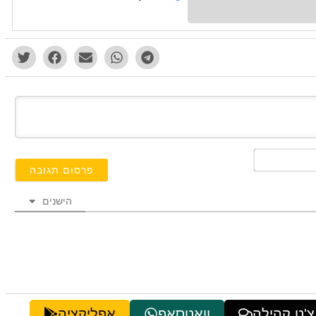
השם
שלך*
הישנים
צ'ט קהילה
וואטסאפ
אפליקציה