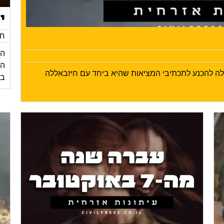
י
חד
הי
ילה להכנע לתכתיבי המציאות שהיא ביחד עם חיזבאללה
בע