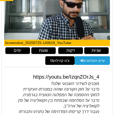
Screenshot_20200725-140618_YouTube
שניות
דקות
שעות
ימים
ערוץ העדכונים
צ'ט קהילה
https://youtu.be/IzqnZOrJs_4
מוכנים לשידור השבועי שלנו?
נדבר על חוק הקורונה שזהה במטרתו העיקרית
לחוקי ההסמכה של המפלגה הנאצית בגרמניה.
נדבר על המלחמה שבפתח בין הקואליציה של סין
לקואליציה של ארה"ב.
נעבור דרך קריסתו המדהימה של נתניהו וחבורתו