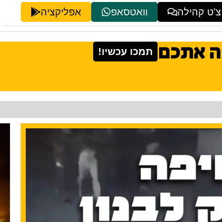
צ'ט קהילה
וואטסאפ
אפליקציה
ה אתכם
תמכו עכשיו!