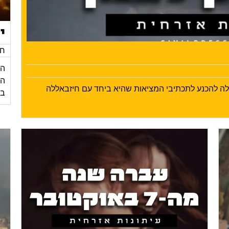
י
חד
הי
ילה להכנע לתכתיבי המציאות שהיא ביחד עם חיזבאללה
בע