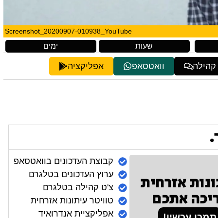
Screenshot_20200907-010938_YouTube
שעות
ימים
 קהילה
וואטסאפ
אפליקציה
.
קבוצת העדכונים בוואטסאפ
ערוץ העדכונים בטלגרם
ונות אזרחית
צ'ט קהילה בטלגרם
יכה אתכם
טוויטר עיתונות אזרחית
אפליקציית אנדרואיד
תמכו עכשיו!