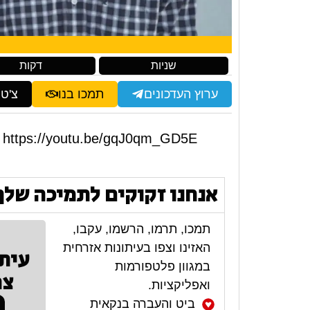
שניות
דקות
ערוץ העדכונים
תמכו בנו
צ'ט
https://youtu.be/gqJ0qm_GD5E
אנחנו זקוקים לתמיכה שלך
תמכו, תרמו, הרשמו, עקבו,
האזינו וצפו בעיתונות אזרחית
עית
במגוון פלטפורמות
צר
ואפליקציות.
ביט והעברה בנקאית