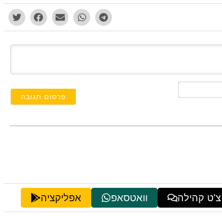
השם
שלך*
צ'ט קהילה
וואטסאפ
אפליקציה