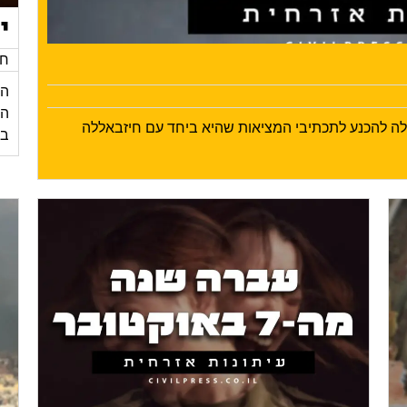
י
חד
הי
ילה להכנע לתכתיבי המציאות שהיא ביחד עם חיזבאללה
בע