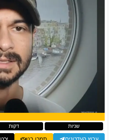
שניות
דקות
ערוץ העדכונים
תמכו בנו
צ'ט