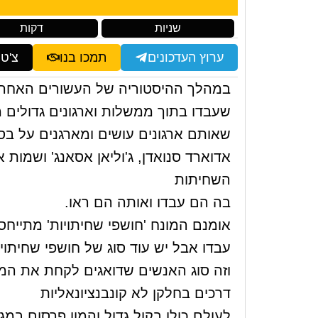
שניות
דקות
ערוץ העדכונים
תמכו בנו
צ'ט
במהלך ההיסטוריה של העשורים האחרו
שעבדו בתוך ממשלות וארגונים גדולים 
שאותם ארגונים עושים ומארגנים על בסי
אדוארד סנואדן, ג'וליאן אסאנג' ושמו
השחיתות
בה הם עבדו ואותה הם ראו.
אומנם המונח 'חושפי שחיתויות' מתיי
עבדו אבל יש עוד סוג של חושפי שחיתוי
וזה סוג האנשים שדואגים לקחת את המ
דרכים בחלקן לא קונבנציונאליות
לעולם כולו בקול גדול והמון פרסום במג