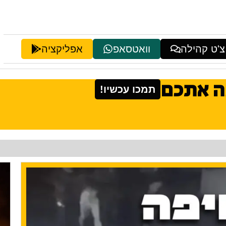
צ'ט קהילה
וואטסאפ
אפליקציה
ה אתכם
תמכו עכשיו!