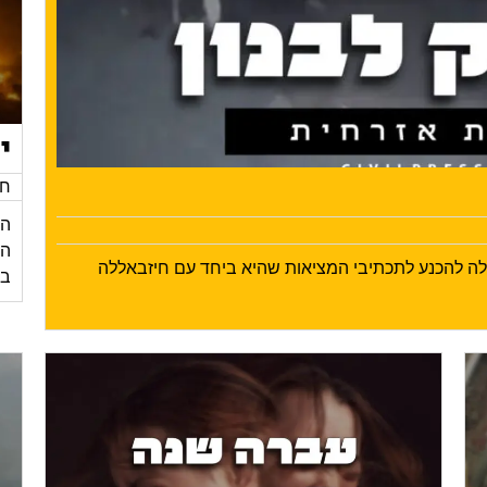
י
חד
הי
ילה להכנע לתכתיבי המציאות שהיא ביחד עם חיזבאללה
בע