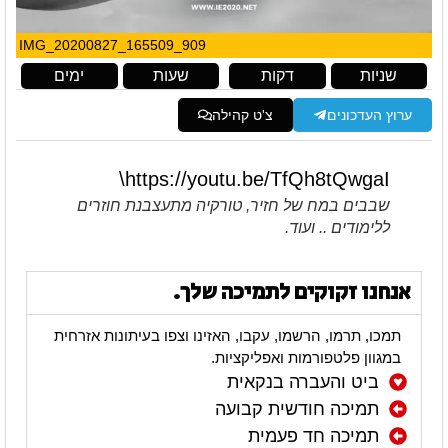
IMG_20200827_165509_909
שניות
דקות
שעות
ימים
ערוץ העדכונים
צ'ט קהילה
https://youtu.be/TfQh8tQwgaI\
שבבים במח של חזיר, טורקיה מתעצבנת חוזרים
ללימודים .. ועוד.
אנחנו זקוקים לתמיכה שלך.
תמכו, תרמו, הרשמו, עקבו, האזינו וצפו בעיתונות אזרחית
במגוון פלטפורמות ואפליקציות.
ביט והעברה בנקאית
תמיכה חודשית קבועה
תמיכה חד פעמית