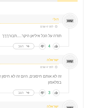
דולי
לפני 4 שנים
תודה על הכל איליאן היקר….תבורךךך
4
הגב
ישראלה
לפני 4 שנים
זה לא אותם חיסונים, היום זה לא חיסון
בפלאפון
3
הגב
ישראלה