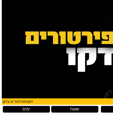
הקונספירטורים צדקו
שעות
ימים