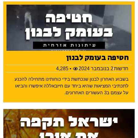
חטיפה בעומק לבנון
חדשות
2 בנובמבר 2024
• 4,285
בשבוע האחרון לבנון שנכתשת בידי כוחותינו מתחילה להכנע
לתכתיבי המציאות שהיא ביחד עם חיזבאללה איפשרו והביאו
על עצמם ב3 העשורים האחרונים.