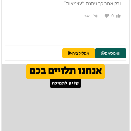
ורק אחר כך ניתנת ״עצמאות״
הגב
0
וואטסאפ
אפליקציה
אנחנו תלויים בכם
קליק לתמיכה