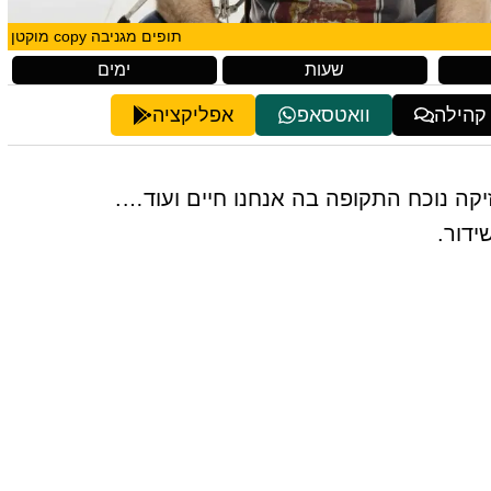
תופים מגניבה copy מוקטן
שעות
ימים
 קהילה
וואטסאפ
אפליקציה
קה נוכח התקופה בה אנחנו חיים ועוד….
דור.