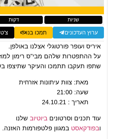
שניות
דקות
ערוץ העדכונים
תמכו בנו
צ'ט
איריס ועופר פורטוגלי אצלנו באולפן.
על ההתפטרות שלהם מבי"ס רימון למוזי
שתפו תעקבו תתמכו והעיקר שתיצפו בשי
מאת: צוות עיתונות אזרחית
שעה: 21:00
תאריך : 24.10.21
עוד תכנים וסרטונים
ביוטיוב
שלנו
ו
בפודקאסט
במגוון פלטפורמות האזנה.