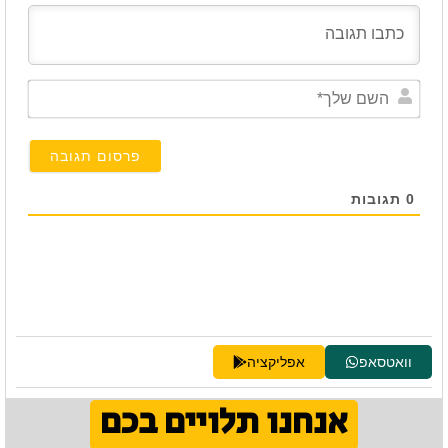
השם
שלך*
0
תגובות
וואטסאפ
אפליקציה
אנחנו תלויים בכם