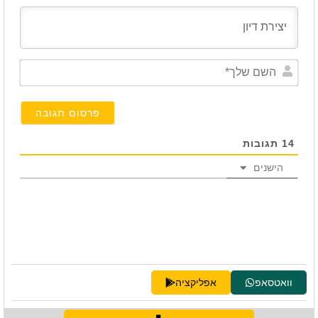
השם
שלך*
14
תגובות
הישנים
וואטסאפ
אפליקציה