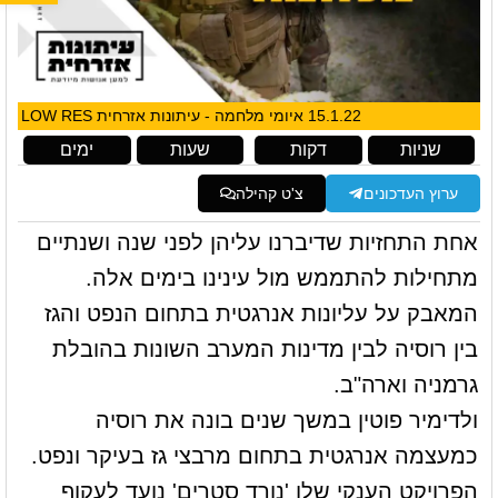
15.1.22 איומי מלחמה - עיתונות אזרחית LOW RES
שניות
דקות
שעות
ימים
ערוץ העדכונים
צ'ט קהילה
אחת התחזיות שדיברנו עליהן לפני שנה ושנתיים
מתחילות להתממש מול עינינו בימים אלה.
המאבק על עליונות אנרגטית בתחום הנפט והגז
בין רוסיה לבין מדינות המערב השונות בהובלת
גרמניה וארה"ב.
ולדימיר פוטין במשך שנים בונה את רוסיה
כמעצמה אנרגטית בתחום מרבצי גז בעיקר ונפט.
הפרויקט הענקי שלו 'נורד סטרים' נועד לעקוף