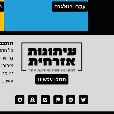
עקבו בטלגרם
ת
התכני
כל התוכ
מיישרי
ציפורי 
זה מה 
תמכו עכשיו!
עושים 