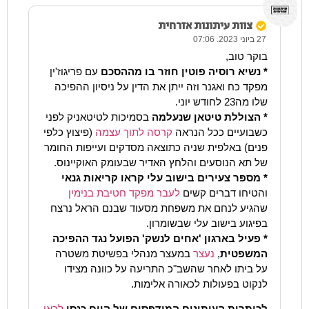
צוות עיתונות אזרחית
27 ביוני 2023. 07:06
בוקר טוב,
* נשיא רוסיה פוטין חוזר בו מההסכם
עם פריגוז'ין
מפקד כח ואגנר וזה ייתן את הדין על ניסיון ההפיכה
שלו מה23 לחודש יוני.
* הצוללת טיטאן שנעלמה
בסמיכות לטיטאניק לפני
כשבועיים ככל הנראה
קרסה לתוך עצמה
(פיצוץ כלפי
פנים) באלפית שניה כתוצאה מסדקים ועייפות החומר
של תא הנוסעים והלחץ האדיר שבעומק האוקיינוס.
* מספר צעירים בישוב עלי קראו קריאות גנאי
והטיחו דברים קשים
לעבר מפקד חטיבת בנימין
שהגיע לנחם את משפחת מסעוד שבנם הראל נרצח
בפיגוע בישוב עלי שבשומרון.
* פעיל בארגון 'אחים לנשק' הפועל נגד ההפיכה
המשפטית
,
נעצר
במעצר מנהלי בפשיטת משטרה
על ביתו לאחר שהשב"כ התריעה על כוונה מצידו
לנקוט בפעולות לכאורה אלימות.
לכותרות העיתונים המודפסים של היום כנסו
לכאן