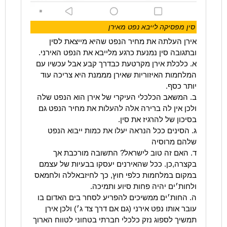
סין מפסיקה לייבא נפט מאירן
אירן העלתה את מחיר הנפט שהיא מייצאת לסין
ובתגובה סין נמנעת כרגע מלייבא את הנפט האירני.
א. כלכלת אירן מקרטעת כבדרך קבע אבל עכשיו עם
המלחמות האיזוריות שאירן מממנת היא צריכה עוד
יותר כסף.
ב. המשאב הכלכלי העיקרי של אירן הוא הנפט שלה
ולכן אין לה ברירה אלה להעלות את מחיר הנפט גם
בסיכון של להרגיז את סין.
ג. הסינים ככל הנראה יעלו את כמות ייבוא הנפט
שלהם מרוסיה
ד. האם זה טוב לישראל? התשובה מורכבת אך
בקצרה,כן. ככל שהאירנים יעסקו בבעיות של עצמם
במקום במלחמות כלפי חוץ, כך לחיזבאללה ולחמאס
ולחות׳ים יהיה פחות סיוע ותמיכה.
ה. החות׳ים ממשיכים להפריע לסחר בים האדום בו
עובר אותו נפט אירני (גם אם דרך צד ג׳) ולכן אירן
תמשיך לספוג נזק כלכלי חברתי בטחוני לטווח הארוך