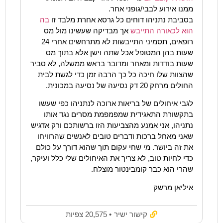
ממנו אירוע לבבי/גופני אחר.
בסביבת נתניהו דוחים כל גרסא אחרת מלבד זו
בה
הוא לכאורה התייבש
אך מבדיקה שעשינו מול מס
רופאים, תסמיני התייבשות לא מתרחשים אחרי 24
שעות בהן המטופל אכל שתה וישן אלא בתוך מס
שעות בודדות ומאחר ומדובר בראש ממשלה, לא סביר
שהצוות שלו חיכה כל כך הרבה זמן כדי לגשת לבית
החולים מרחק 20 דק נסיעה של נסיעה במכונית.
לגבי איחולים של בריאות ארוכה לנתניהו כפי שעשו
בתקשורת התאגידית שמפמפמת מסרים נגד אותו
נתניהו, אני אמנע מהצביעות הזו ברשותכם ורק אדגיש
שאני מאחל ברכות ודברים טובים לאנשים שהרוויחו
את זה ביושר. מי שחי עקום תוך שהוא דורך על כולם
כדי לחיות טוב, לא צריך את האיחולים שלי כלל ועיקר,
שהרי הוא כבר קומבינטור מוצלח.
איליאן מרשק
קישור ישיר
• 20,575 צפיות