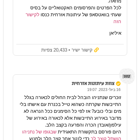
מחאה.
לכל הפרטים והפרסומים האקטואליים על בסיס
שעתי בוואטסאפ של עיתונות אזרחית כנסו
לקישור
הזה
איליאן
קישור ישיר
• 20,433 צפיות
צוות עיתונות אזרחית
16 ביולי 2023. 19:07
זוכרים שנתניהו הובהל לבית החולים לכאורה בגלל
התייבשות שקרתה כשהוא טייל בכנרת עם אישתו בלי
מים ובלי כובע? אז לפי כל הסימנים ככל הנראה לא
מדובר באירוע התייבשות אלא לכאורה באירוע של
עילפון/אובדן הכרה והפרעה בקצב הלב.
היום פורסם בתקשורת התאגידית
שבגופו של נתניהו
הושתל קוצב לב
כדי לנטר אחר קצב הלב ולמנוע