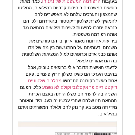
בעקבות
הרפורמה המשפטית של נתניהו
, כמה מאות
רופאים המשרתים ביחידות קרביות במילואים, החליטו
שהמצפון והערכים שלהם לא מאפשרים להם
להמשיך לשרת שלטון דיקטטורי בהגדרתם ולכן הם
כנראה יסרבו להיענות לשירות מילואים כמחאה נגד
אותה רפורמה משפטית.
בידיעות אחרונות מאמר ארוך בו הם פורשים את
משנתם ודעותיהם על ההתנגשות בין מה שלימדו
אותם כבני אדם וכרופאים למול המציאות השלטונית
בה הם אמורים לפעול.
לדעתי האישית מדובר אולי ברופאים טובים, אבל
בהיבט הערכי הם כשלו כשלון חרוץ פעמיים. פעם
אחת כאשר בקורונה התרחשו
מהלכים שלטוניים
דיקטטוריים פר אקסלנס וקולם לא נשמע
כלל. הפעם
השניה בה לדעתי הם כשלו הייתה בעצם הכרזת
המחאה הזו שלהם שהרי עכשיו זה מעט מידי ומאוחר
מידי וזה מסב בעיקר נזק להם ולאלה המשרתים איתם
במילואים.