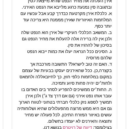
אירן העלתה את מחיר הנפט שהיא מייצאת לסין
ובתגובה סין נמנעת כרגע מלייבא את הנפט האירני.
א. כלכלת אירן מקרטעת כבדרך קבע אבל עכשיו עם
המלחמות האיזוריות שאירן מממנת היא צריכה עוד
יותר כסף.
ב. המשאב הכלכלי העיקרי של אירן הוא הנפט שלה
ולכן אין לה ברירה אלה להעלות את מחיר הנפט גם
בסיכון של להרגיז את סין.
ג. הסינים ככל הנראה יעלו את כמות ייבוא הנפט
שלהם מרוסיה
ד. האם זה טוב לישראל? התשובה מורכבת אך
בקצרה,כן. ככל שהאירנים יעסקו בבעיות של עצמם
במקום במלחמות כלפי חוץ, כך לחיזבאללה ולחמאס
ולחות׳ים יהיה פחות סיוע ותמיכה.
ה. החות׳ים ממשיכים להפריע לסחר בים האדום בו
עובר אותו נפט אירני (גם אם דרך צד ג׳) ולכן אירן
תמשיך לספוג נזק כלכלי חברתי בטחוני לטווח הארוך
גם אם היא ממש מרוצה מהפעלולים שהיא ושלוחותיה
עושים באיזור המזרח התיכון. לכל פעולה יש מחיר
ותוצאה והאירנים לא יעמדו בתשלום.
בצילומסך:
דיווח של רויטרס
בנושא דנן.