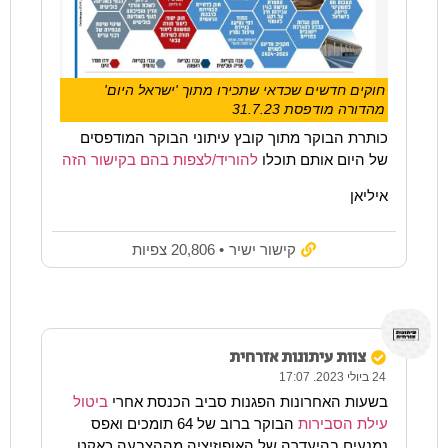
חוקים חדשים שכדאי שתכירו מתוך 'ישראל היום'
מהדורה מודפסת 31.7.23
כותרת הבוקר מתוך קובץ עיתוני הבוקר המודפסים
של היום אותם תוכלו
להוריד/לצפות בהם בקישור הזה
איליאן
קישור ישיר
• 20,806 צפיות
צוות עיתונות אזרחית
24 ביולי 2023. 17:07
בשעות האחרונות הפגנות סביב הכנסת אחרי
ביטול
עילת הסבירות
הבוקר ברוב של 64 תומכים ואפס
נמנעים בהיעדרה של האופוזיציה מההצבעה כאקט