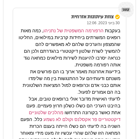
צוות עיתונות אזרחית
30 ביוני 2023. 12:06
בעקבות
הרפורמה המשפטית של נתניהו
, כמה מאות
רופאים המשרתים ביחידות קרביות במילואים, החליטו
שהמצפון והערכים שלהם לא מאפשרים להם
להמשיך לשרת שלטון דיקטטורי בהגדרתם ולכן הם
כנראה יסרבו להיענות לשירות מילואים כמחאה נגד
אותה רפורמה משפטית.
בידיעות אחרונות מאמר ארוך בו הם פורשים את
משנתם ודעותיהם על ההתנגשות בין מה שלימדו
אותם כבני אדם וכרופאים למול המציאות השלטונית
בה הם אמורים לפעול.
לדעתי האישית מדובר אולי ברופאים טובים, אבל
בהיבט הערכי הם כשלו כשלון חרוץ פעמיים. פעם
אחת כאשר בקורונה התרחשו
מהלכים שלטוניים
דיקטטוריים פר אקסלנס וקולם לא נשמע
כלל. הפעם
השניה בה לדעתי הם כשלו הייתה בעצם הכרזת
המחאה הזו שלהם שהרי עכשיו זה מעט מידי ומאוחר