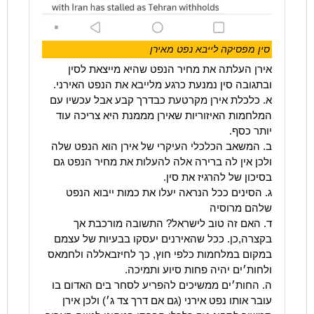
סין מפסיקה לייבא נפט מאירן
אירן העלתה את מחיר הנפט שהיא מייצאת לסין
ובתגובה סין נמנעת כרגע מלייבא את הנפט האירני.
א. כלכלת אירן מקרטעת כבדרך קבע אבל עכשיו עם
המלחמות האיזוריות שאירן מממנת היא צריכה עוד
יותר כסף.
ב. המשאב הכלכלי העיקרי של אירן הוא הנפט שלה
ולכן אין לה ברירה אלה להעלות את מחיר הנפט גם
בסיכון של להרגיז את סין.
ג. הסינים ככל הנראה יעלו את כמות ייבוא הנפט
שלהם מרוסיה
ד. האם זה טוב לישראל? התשובה מורכבת אך
בקצרה,כן. ככל שהאירנים יעסקו בבעיות של עצמם
במקום במלחמות כלפי חוץ, כך לחיזבאללה ולחמאס
ולחות׳ים יהיה פחות סיוע ותמיכה.
ה. החות׳ים ממשיכים להפריע לסחר בים האדום בו
עובר אותו נפט אירני (גם אם דרך צד ג׳) ולכן אירן