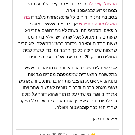
הושתל קוצב לב
כדי לנטר אחר קצב הלב ולמנוע
ממנו אירוע לבבי/גופני אחר.
בסביבת נתניהו דוחים כל גרסא אחרת מלבד זו
בה
הוא לכאורה התייבש
אך מבדיקה שעשינו מול מס
רופאים, תסמיני התייבשות לא מתרחשים אחרי 24
שעות בהן המטופל אכל שתה וישן אלא בתוך מס
שעות בודדות ומאחר ומדובר בראש ממשלה, לא סביר
שהצוות שלו חיכה כל כך הרבה זמן כדי לגשת לבית
החולים מרחק 20 דק נסיעה של נסיעה במכונית.
לגבי איחולים של בריאות ארוכה לנתניהו כפי שעשו
בתקשורת התאגידית שמפמפמת מסרים נגד אותו
נתניהו, אני אמנע מהצביעות הזו ברשותכם ורק אדגיש
שאני מאחל ברכות ודברים טובים לאנשים שהרוויחו
את זה ביושר. מי שחי עקום תוך שהוא דורך על כולם
כדי לחיות טוב, לא צריך את האיחולים שלי כלל ועיקר,
שהרי הוא כבר קומבינטור מוצלח.
איליאן מרשק
קישור ישיר
• 20,607 צפיות