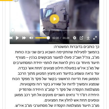
כך כותבים בדוברות המשטרה:
בהמשך לפעילות שהתקיימה השבוע ביום שני ובה כוחות
מג"ב, צה"ל ושב"כ פעלו למעצר מבוקשים בג'נין – מצורף
תיעוד מיוחד ובו ניתן לראות את לוחמי יחידת המסתערבים
של מג"ב איו"ש בפעולת חילוץ פצועים 'תחת אש' כבדה.
עוד נראה ונשמע בתיעוד רגע פיצוץ המטען מתוך הרכב
הממוגן ואת הדיווח הראשוני בקשר של פקד מ' מפקד הכוח
שנפצע והמשיך לדווח על שאירע בקור רוח ומקצועיות.
ממצלמות הקסדה של פקד ר' קמב"צ היחידה ופרמדיק
היחידה רס"ר ד' נראים השניים מזנקים אל תוך רכב ממוגן
ונוסעים תחת אש לחלץ את הפצועים.
מצ"ב תיעוד ממצלמות הקסדה של מסתערבי מג"ב איו"ש.