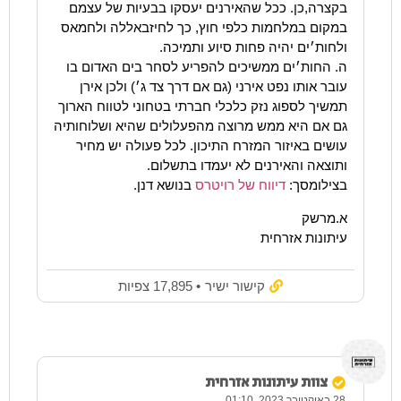
בקצרה,כן. ככל שהאירנים יעסקו בבעיות של עצמם
במקום במלחמות כלפי חוץ, כך לחיזבאללה ולחמאס
ולחות׳ים יהיה פחות סיוע ותמיכה.
ה. החות׳ים ממשיכים להפריע לסחר בים האדום בו
עובר אותו נפט אירני (גם אם דרך צד ג׳) ולכן אירן
תמשיך לספוג נזק כלכלי חברתי בטחוני לטווח הארוך
גם אם היא ממש מרוצה מהפעלולים שהיא ושלוחותיה
עושים באיזור המזרח התיכון. לכל פעולה יש מחיר
ותוצאה והאירנים לא יעמדו בתשלום.
בצילומסך:
דיווח של רויטרס
בנושא דנן.
א.מרשק
עיתונות אזרחית
קישור ישיר
• 17,895 צפיות
צוות עיתונות אזרחית
28 באוקטובר 2023. 01:10