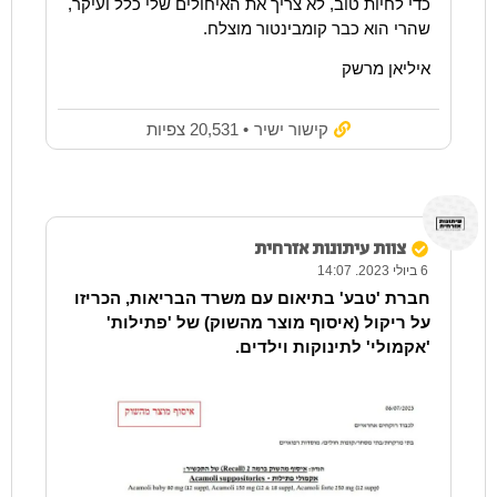
כדי לחיות טוב, לא צריך את האיחולים שלי כלל ועיקר,
שהרי הוא כבר קומבינטור מוצלח.
איליאן מרשק
קישור ישיר
• 20,531 צפיות
צוות עיתונות אזרחית
6 ביולי 2023. 14:07
חברת 'טבע' בתיאום עם משרד הבריאות, הכריזו
על ריקול (איסוף מוצר מהשוק) של 'פתילות'
'אקמולי' לתינוקות וילדים.