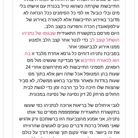
התייבשות שקרתה כשהוא טייל בכנרת עם אישתו בלי
מים ובלי כובע? אז לפי כל הסימנים ככל הנראה לא
מדובר באירוע התייבשות אלא לכאורה באירוע של
עילפון/אובדן הכרה והפרעה בקצב הלב.
היום פורסם בתקשורת התאגידית
שבגופו של נתניהו
הושתל קוצב לב
כדי לנטר אחר קצב הלב ולמנוע
ממנו אירוע לבבי/גופני אחר.
בסביבת נתניהו דוחים כל גרסא אחרת מלבד זו
בה
הוא לכאורה התייבש
אך מבדיקה שעשינו מול מס
רופאים, תסמיני התייבשות לא מתרחשים אחרי 24
שעות בהן המטופל אכל שתה וישן אלא בתוך מס
שעות בודדות ומאחר ומדובר בראש ממשלה, לא סביר
שהצוות שלו חיכה כל כך הרבה זמן כדי לגשת לבית
החולים מרחק 20 דק נסיעה של נסיעה במכונית.
לגבי איחולים של בריאות ארוכה לנתניהו כפי שעשו
בתקשורת התאגידית שמפמפמת מסרים נגד אותו
נתניהו, אני אמנע מהצביעות הזו ברשותכם ורק אדגיש
שאני מאחל ברכות ודברים טובים לאנשים שהרוויחו
את זה ביושר. מי שחי עקום תוך שהוא דורך על כולם