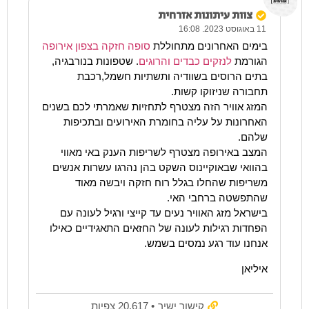
צוות עיתונות אזרחית
11 באוגוסט 2023. 16:08
בימים האחרונים מתחוללת
סופה חזקה בצפון אירופה
הגורמת
לנזקים כבדים והרוגים
. שטפונות בנורבגיה,
בתים הרוסים בשוודיה ותשתיות חשמל,רכבת
תחבורה שניזוקו קשות.
המזג אוויר הזה מצטרף לתחזיות שאמרתי לכם בשנים
האחרונות על עליה בחומרת האירועים ובתכיפות
שלהם.
המצב באירופה מצטרף לשריפות הענק באי מאווי
בהוואי שבאוקיינוס השקט בהן נהרגו עשרות אנשים
משריפות שהחלו בגלל רוח חזקה ויבשה מאוד
שהתפשטה ברחבי האי.
בישראל מזג האוויר נעים עד קייצי ורגיל לעונה עם
הפחדות רגילות לעונה של החזאים התאגידיים כאילו
אנחנו עוד רגע נמסים בשמש.
איליאן
קישור ישיר
• 20,617 צפיות