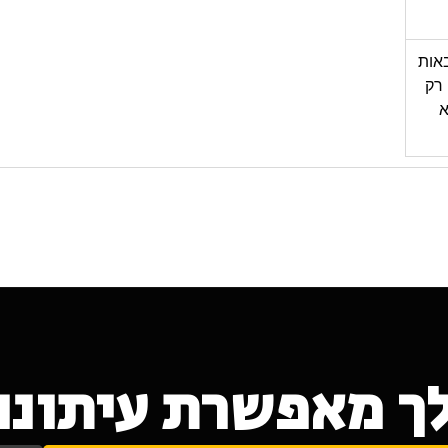
באות
 רק
א
ך מאפשרת עיתונות