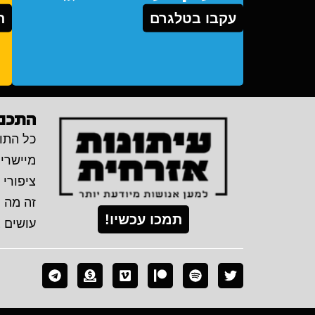
עקבו בטלגרם
ת
התכני
כל התוכ
מיישרי
ציפורי 
זה מה 
תמכו עכשיו!
עושים 