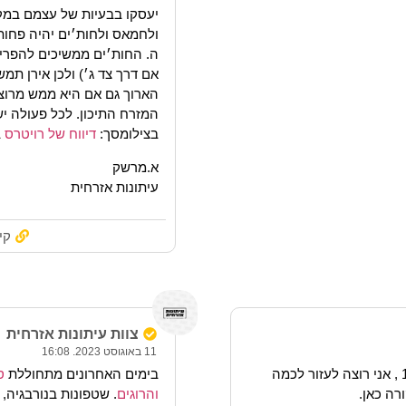
יעסקו בבעיות של עצמם במק
ולחמאס ולחות׳ים יהיה פחות 
ה. החות׳ים ממשיכים להפריע 
אם דרך צד ג׳) ולכן אירן תמש
הארוך גם אם היא ממש מרוצה
המזרח התיכון. לכל פעולה יש
בצילומסך:
דיווח של רויטרס
ב
א.מרשק
עיתונות אזרחית
קי
צוות עיתונות אזרחית
11 באוגוסט 2023. 16:08
יום שני מפגש חשוב מאוד בתל אביב בשעה 1900 , אני רוצה לעזור לכמה
בימים האחרונים מתחוללת
ס
רה כאן.
והרוגים
. שטפונות בנורבגיה,